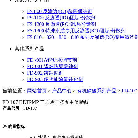
FS-800 反渗透(RO)杀菌保洁剂
FS-1100 反渗透(RO)阻垢/分散剂
FS-1200 反渗透(RO)阻垢/分散剂
FS-1300 特殊水质专用反渗透(RO)阻垢/分散剂
FS-810、820、830、840 系列反渗透(RO)专用清洗
其他系列产品
FD -901A锅炉水调节剂
FD-901 锅炉防垢缓蚀剂
FD-902 纺织助剂
FD-903 多功能除氧钝化剂
当前位置：
网站首页
>
产品中心
>
有机磷酸系列产品
>
FD-1
FD-107 DETPMP 二乙烯三胺五甲叉膦酸
产品代号
FD-107
➣
质量指标
（ A ）外观： 红棕色粘稠液体。