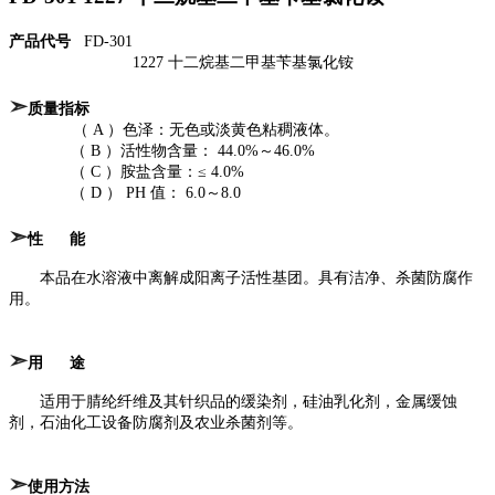
产品代号
FD-301
1227 十二烷基二甲基苄基氯化铵
➣
质量指标
（ A ）色泽：无色或淡黄色粘稠液体。
（ B ）活性物含量： 44.0%～46.0%
（ C ）胺盐含量：≤ 4.0%
（ D ） PH 值： 6.0～8.0
➣
性 能
本品在水溶液中离解成阳离子活性基团。具有洁净、杀菌防腐作
用。
➣
用 途
适用于腈纶纤维及其针织品的缓染剂，硅油乳化剂，金属缓蚀
剂，石油化工设备防腐剂及农业杀菌剂等。
➣
使用方法