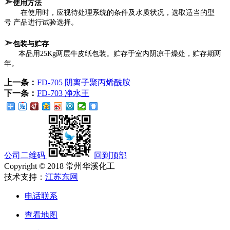
➣
使用方法
在使用时，应视待处理系统的条件及水质状况，选取适当的型
号
产品进行试验选择。
➣
包装与贮存
本品用25Kg两层牛皮纸包装。贮存于室内阴凉干燥处，贮存期两
年。
上一条：
FD-705 阴离子聚丙烯酰胺
下一条：
FD-703 净水王
公司二维码
回到顶部
Copyright © 2018 常州华溪化工
技术支持：
江苏东网
电话联系
查看地图