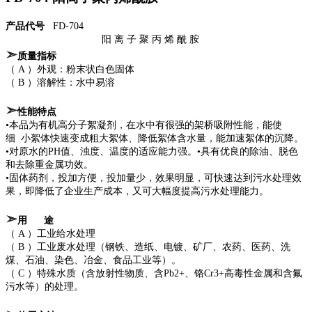
产品代号
FD-704
阳 离 子 聚 丙 烯 酰 胺
➣
质量
指标
（ A ）外观：粉末状白色固体
（ B ）溶解性：水中易溶
➣
性能特点
•本品为有机高分子絮凝剂，在水中有很强的架桥吸附性能，能使
细
小絮体快速变成粗大絮体、降低絮体含水量，能加速絮体的沉降。
•对原水的PH值、浊度、温度的适应能力强。•具有优良的除油、脱色
和去除重金属功效。
•固体药剂，投加方便，投加量少，效果明显，可快速达到污水处理效
果，即降低了企业生产成本，又可大幅度提高污水处理能力。
➣
用 途
（ A ）工业给水处理
（ B ）工业废水处理（钢铁、造纸、电镀、矿厂、农药、医药、洗
煤、石油、染色、冶金、食品工业等）。
（ C ）特殊水质（含放射性物质、含Pb2+、铬Cr3+高毒性金属和含氟
污水等）的处理。