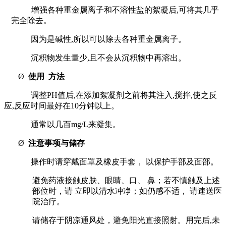
增强各种重金属离子和不溶性盐的絮凝后
,
可将其几乎
完全除去。
因为是碱性
,
所以可以除去各种重金属离子。
沉积物发生量少
,
且不会从沉积物中再溶出。
Ø
使用
方法
调整
PH
值后
,
在添加絮凝剂之前将其注入
,
搅拌
,
使之反
应
,
反应时间最好在
10
分钟以上。
通常以几百
mg/L
来凝集。
Ø
注意事项与储存
操作时请穿戴面罩及橡皮手套， 以保护手部及面部。
避免药液接触皮肤、眼睛、口、 鼻；若不慎触及上述
部位时，请 立即以清水冲净；如仍感不适， 请速送医
院治疗。
请储存于阴凉通风处，避免阳光直接照射。用完后
,
未