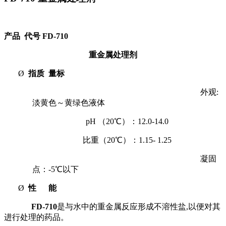
产品
代号
FD-710
重金属处理剂
Ø
指质
量标
外观
:
淡黄色～黄绿色液体
pH （20℃）：12.0-14.0
比重（20℃）：
1.15- 1.25
凝固
点：-5℃以下
Ø
性
能
FD-710
是与水中的重金属反应形成不溶性盐
,
以便对其
进行处理的药品。