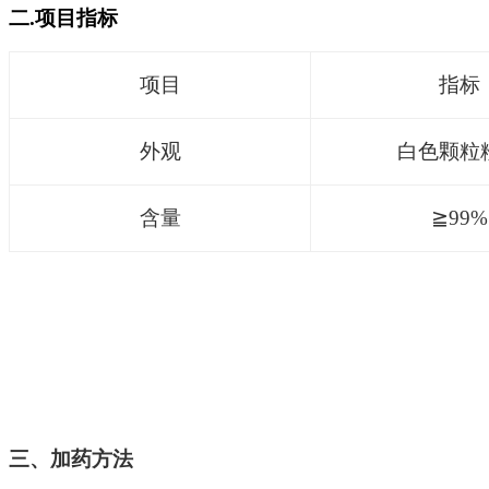
二
.
项目指标
项目
指标
外观
白色颗粒
含量
≧
99%
三、加药方法