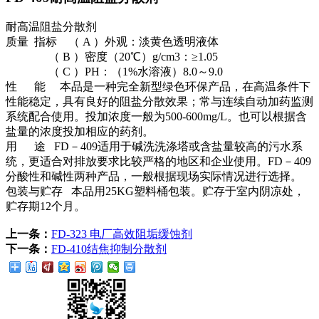
耐高温阻盐分散剂
质量 指标 （ A ）外观：淡黄色透明液体
（ B ）密度（20℃）g/cm3：≥1.05
（ C ）PH：（1%水溶液）8.0～9.0
性 能 本品是一种完全新型绿色环保产品，在高温条件下
性能稳定，具有良好的阻盐分散效果；常与连续自动加药监测
系统配合使用。投加浓度一般为500-600mg/L。也可以根据含
盐量的浓度投加相应的药剂。
用 途 FD－409适用于碱洗洗涤塔或含盐量较高的污水系
统，更适合对排放要求比较严格的地区和企业使用。
FD－409
分酸性和碱性两种产品，一般根据现场实际情况进行选择。
包装与贮存 本品用25KG塑料桶包装。贮存于室内阴凉处，
贮存期12个月。
上一条：
FD-323 电厂高效阻垢缓蚀剂
下一条：
FD-410结焦抑制分散剂