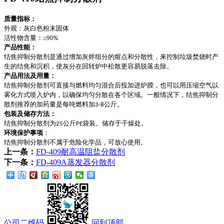
质量指标：
外观：灰白色粉末固体
活性物含量：
≥
90
%
产品性能：
结焦抑制分散剂是通过增加灰烬组分的熔点和分散性，来控制垃圾焚烧时产
生的结焦和沉积，使灰分在回转炉中松散更容易脱落去除。
产品用法及用量：
结焦抑制分散剂可直接与燃料均匀混合后投加进炉膛，也可以用压缩空气以
雾化方式喷入炉内，以确保均匀分散在各个区域。一般情况下，结焦抑制分
散剂推荐的加药量是每吨燃料加
公斤。
3-8
包装及储存方法：
结焦抑制分散剂为
公斤
袋装。储存于干燥处。
25
PE
环境保护事项
：
结焦抑制分散剂不属于危险化学品，可放心使用。
上一条：
FD-409耐高温阻盐分散剂
下一条：
FD-409A蒸发器分散剂
公司二维码
回到顶部