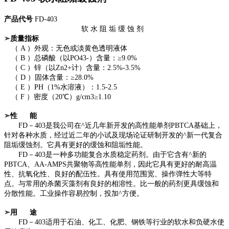
产品代号
FD-403
软 水 阻 垢 缓 蚀 剂
➣
质量指标
（ A ）外观：无色或淡黄色透明液体
（ B ）总磷酸（以PO43-）含量：≥9.0%
（ C ）锌（以Zn2+计）含量：2.5%-3.5%
（ D ）固体含量：≥28.0%
（ E ）PH（1%水溶液）：1.5-2.5
（ F ）密度（20℃）g/cm3≥1.10
➣
性 能
FD－403是我公司在^近几年新开发的高性能单剂PBTCA基础上，
针对各种水质，经过近二年的小试及现场论证研制开发的^新一代复合
阻垢缓蚀剂。它具有更好的缓蚀和阻垢性能。
FD－403是一种多功能复合水质稳定药剂。由于它含有^新的
PBTCA、AA-AMPS共聚物等高性能单剂，因此它具有更好的耐高温
性、抗氧化性、良好的配伍性。具有使用范围宽、操作弹性大等特
点。与常用的杀菌灭藻剂有良好的相溶性。比一般的药剂更具缓蚀和
分散性能。工业操作容易控制，投加^方便。
➣
用 途
FD－403适用于石油、化工、化肥、钢铁等行业的软水和负硬水使