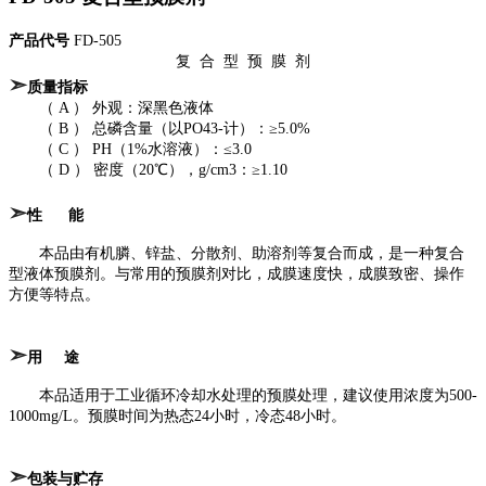
产品代号
FD-505
复 合 型 预 膜 剂
➣
质量指标
（ A ） 外观：深黑色液体
（ B ） 总磷含量（以PO43-计）：≥5.0%
（ C ） PH（1%水溶液）：≤3.0
（ D ） 密度（20℃），g/cm3：≥1.10
➣
性 能
本品由有机膦、锌盐、分散剂、助溶剂等复合而成，是一种复合
型液体预膜剂。与常用的预膜剂对比，成膜速度快，成膜致密、操作
方便等特点。
➣
用 途
本品适用于工业循环冷却水处理的预膜处理，建议使用浓度为500-
1000mg/L。预膜时间为热态24小时，冷态48小时。
➣
包装与贮存