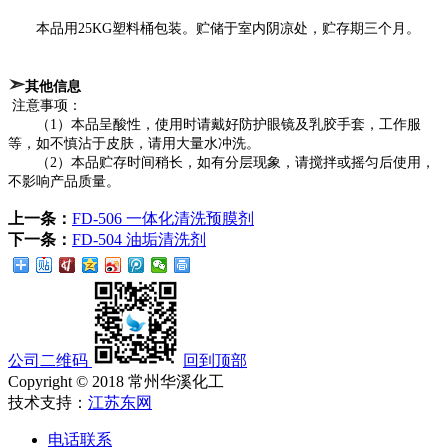
本品用25KG塑料桶包装。贮储于室内阴凉处，贮存期三个月。
➣
其他信息
注意事项：
（1）本品呈酸性，使用时请戴好防护眼镜及乳胶手套，工作服
等，如不慎沾于皮肤，请用大量水冲洗。
（2）本品贮存时间稍长，如有分层现象，请搅拌或摇匀后使用，
不影响产品质量。
上一条：
FD-506 一体化清洗预膜剂
下一条：
FD-504 油垢清洗剂
公司二维码
回到顶部
Copyright © 2018 常州华溪化工
技术支持：
江苏东网
电话联系